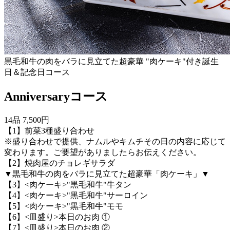
黒毛和牛の肉をバラに見立てた超豪華 "肉ケーキ"付き誕生
日＆記念日コース
Anniversaryコース
14品 7,500円
【1】前菜3種盛り合わせ
※盛り合わせで提供、ナムルやキムチその日の内容に応じて
変わります。ご要望がありましたらお伝えください。
【2】焼肉屋のチョレギサラダ
▼黒毛和牛の肉をバラに見立てた超豪華「肉ケーキ」▼
【3】<肉ケーキ>"黒毛和牛"牛タン
【4】<肉ケーキ>"黒毛和牛"サーロイン
【5】<肉ケーキ>"黒毛和牛"モモ
【6】<皿盛り>本日のお肉 ①
【7】<皿盛り>本日のお肉 ②