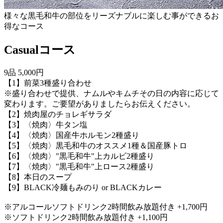
様々な黒毛和牛の部位をリーズナブルに楽しむ事ができるお
得なコース
Casualコース
9品 5,000円
【1】前菜3種盛り合わせ
※盛り合わせで提供、ナムルやキムチその日の内容に応じて
変わります。ご要望がありましたらお伝えください。
【2】焼肉屋のチョレギサラダ
【3】〈焼肉〉牛タン塩
【4】〈焼肉〉国産牛ホルモン2種盛り
【5】〈焼肉〉黒毛和牛のオススメ1種＆国産豚トロ
【6】〈焼肉〉"黒毛和牛"上カルビ2種盛り
【7】〈焼肉〉"黒毛和牛"上ロース2種盛り
【8】本日のスープ
【9】BLACK冷麺もみのり or BLACKカレー
※アルコールソフトドリンク2時間飲み放題付き +1,700円
※ソフトドリンク2時間飲み放題付き +1,100円