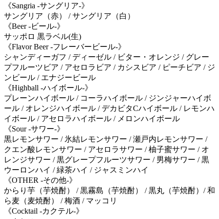
《Sangria -サングリア-》
サングリア（赤） / サングリア（白）
《Beer -ビール-》
サッポロ 黒ラベル(生)
《Flavor Beer -フレーバービール-》
シャンディーガフ / ディーゼル / ビター・オレンジ / グレー
プフルーツビア / アセロラビア / カシスビア / ピーチビア / ジ
ンビール / エナジービール
《Highball -ハイボール-》
プレーンハイボール / コーラハイボール / ジンジャーハイボ
ール / オレンジハイボール / デカビタCハイボール / レモンハ
イボール / アセロラハイボール / メロンハイボール
《Sour -サワー-》
黒レモンサワー / 氷結レモンサワー / 瀬戸内レモンサワー /
クエン酸レモンサワー / アセロラサワー / 柚子蜜サワー / オ
レンジサワー / 黒グレープフルーツサワー / 男梅サワー / 黒
ウーロンハイ / 緑茶ハイ / ジャスミンハイ
《OTHER -その他-》
からり芋（芋焼酎） / 黒霧島（芋焼酎） / 黒丸（芋焼酎）/ 和
ら麦（麦焼酎） / 梅酒 / マッコリ
《Cocktail -カクテル-》