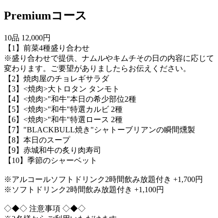
Premiumコース
10品 12,000円
【1】前菜4種盛り合わせ
※盛り合わせで提供、ナムルやキムチその日の内容に応じて
変わります。ご要望がありましたらお伝えください。
【2】焼肉屋のチョレギサラダ
【3】<焼肉>大トロタン タンモト
【4】<焼肉>"和牛"本日の希少部位2種
【5】<焼肉>"和牛"特選カルビ 2種
【6】<焼肉>"和牛"特選ロース 2種
【7】"BLACKBULL焼き"シャトーブリアンの瞬間燻製
【8】本日のスープ
【9】赤城和牛の炙り肉寿司
【10】季節のシャーベット
※アルコールソフトドリンク2時間飲み放題付き +1,700円
※ソフトドリンク2時間飲み放題付き +1,100円
◇◆◇ 注意事項 ◇◆◇