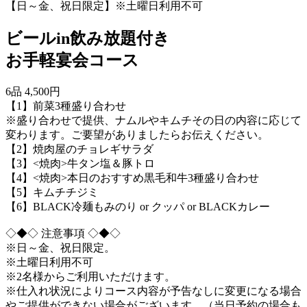
【日～金、祝日限定】※土曜日利用不可
ビールin飲み放題付き
お手軽宴会コース
6品 4,500円
【1】前菜3種盛り合わせ
※盛り合わせで提供、ナムルやキムチその日の内容に応じて
変わります。ご要望がありましたらお伝えください。
【2】焼肉屋のチョレギサラダ
【3】<焼肉>牛タン塩＆豚トロ
【4】<焼肉>本日のおすすめ黒毛和牛3種盛り合わせ
【5】キムチチジミ
【6】BLACK冷麺もみのり or クッパ or BLACKカレー
◇◆◇ 注意事項 ◇◆◇
※日～金、祝日限定。
※土曜日利用不可
※2名様からご利用いただけます。
※仕入れ状況によりコース内容が予告なしに変更になる場合
やご提供ができない場合がございます。（当日予約の場合も