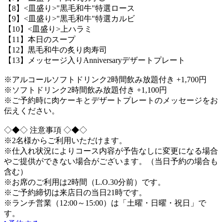
【8】<皿盛り>"黒毛和牛"特選ロース
【9】<皿盛り>"黒毛和牛"特選カルビ
【10】<皿盛り>上ハラミ
【11】本日のスープ
【12】黒毛和牛の炙り肉寿司
【13】メッセージ入りAnniversaryデザートプレート
※アルコールソフトドリンク2時間飲み放題付き +1,700円
※ソフトドリンク2時間飲み放題付き +1,100円
※ご予約時に肉ケーキとデザートプレートのメッセージをお
伝えください。
◇◆◇ 注意事項 ◇◆◇
※2名様からご利用いただけます。
※仕入れ状況によりコース内容が予告なしに変更になる場合
やご提供ができない場合がございます。（当日予約の場合も
含む）
※お席のご利用は2時間（L.O.30分前）です。
※ご予約締切は来店日の当日21時です。
※ランチ営業（12:00～15:00）は「土曜・日曜・祝日」で
す。