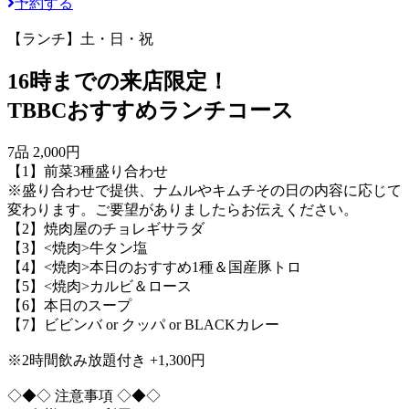
予約する
【ランチ】土・日・祝
16時までの来店限定！
TBBCおすすめランチコース
7品 2,000円
【1】前菜3種盛り合わせ
※盛り合わせで提供、ナムルやキムチその日の内容に応じて
変わります。ご要望がありましたらお伝えください。
【2】焼肉屋のチョレギサラダ
【3】<焼肉>牛タン塩
【4】<焼肉>本日のおすすめ1種＆国産豚トロ
【5】<焼肉>カルビ＆ロース
【6】本日のスープ
【7】ビビンバ or クッパ or BLACKカレー
※2時間飲み放題付き +1,300円
◇◆◇ 注意事項 ◇◆◇