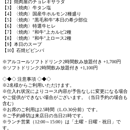
【2】焼肉屋のチョレギサラダ
【3】〈焼肉〉牛タン塩
【4】〈焼肉〉国産牛ホルモン2種盛り
【5】〈焼肉〉"黒毛和牛"本日の希少部位
【6】〈焼肉〉特選牛ヒレ
【7】〈焼肉〉"和牛"上カルビ2種
【8】〈焼肉〉"和牛"上ロース2種
【9】本日のスープ
【10】石焼ビビンバ
※アルコールソフトドリンク2時間飲み放題付き +1,700円
※ソフトドリンク2時間飲み放題付き +1,100円
◇◆◇ 注意事項 ◇◆◇
※2名様からご利用いただけます。
※仕入れ状況によりコース内容が予告なしに変更になる場合
やご提供ができない場合がございます。（当日予約の場合も
含む）
※お席のご利用は2.5時間（L.O.30分前）です。
※ご予約締切は来店日の当日21時です。
※ランチ営業（12:00～15:00）は「土曜・日曜・祝日」で
す。