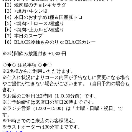
【2】焼肉屋のチョレギサラダ
【3】<焼肉>牛タン塩
【4】本日のおすすめ1種＆国産豚トロ
【5】<焼肉>上ロース2種盛り
【6】<焼肉>上カルビ2種盛り
【7】本日のスープ
【8】BLACK冷麺もみのり or BLACKカレー
※2時間飲み放題付き +1,300円
◇◆◇ 注意事項 ◇◆◇
※2名様からご利用いただけます。
※仕入れ状況によりコース内容が予告なしに変更になる場合
やご提供ができない場合がございます。（当日予約の場合も
含む）
※お席のご利用は2時間（L.O.30分前）です。
※ご予約締切は来店日の前日20時までです。
※ランチ営業（12:00～15:00）は「土曜・日曜・祝日」で
す。
※16時までのご来店のお客様限定。
※ラストオーダーは30分前までです。