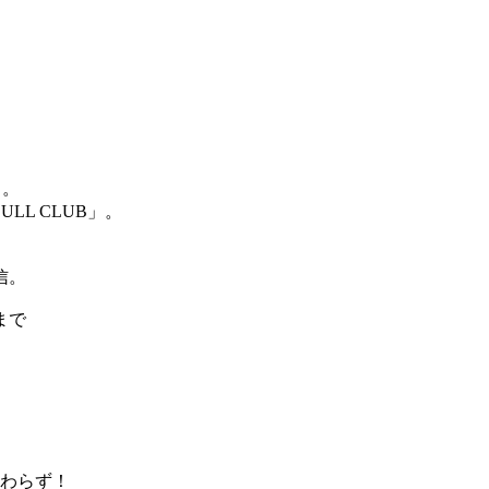
ュ。
LL CLUB」。
信。
まで
わらず！