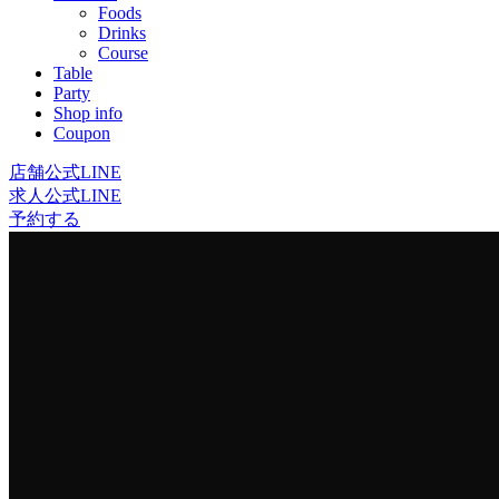
Foods
Drinks
Course
Table
Party
Shop info
Coupon
店舗公式LINE
求人公式LINE
予約する