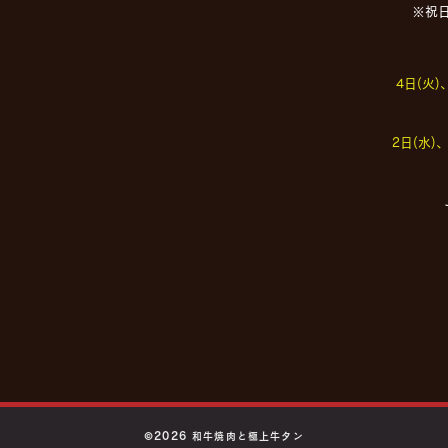
※祝
4日(火)
2日(水)、
©2026
和牛焼肉と極上牛タン