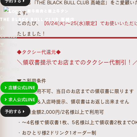
予約する
いつも「THE BLACK BULL CLUB 高崎店」をご
和牛焼肉と極上牛タン
ます。
THE BLACK BULL CLUB 高崎店
このたび、
【6/24(火)～25(水)限定】でお使いいた
たしました！
Concept
▼ Menu
◆タクシー代還元◆
Table
Party
＼領収書提示でお店までのタクシー代割引！
Shop info
Coupon
▼ご利用条件
店舗公式LINE
・他券併用不可、当日のお店までの領収書に限ります
求人公式LINE
・予約時＆入店時提示、領収書はお返し出来ません
予約する
・上限金額2,000円/2名様以上で利用可
・〜4名様で領収書1枚、5名様以上で領収書2枚までO
・おひとり様2ドリンク1オーダー制