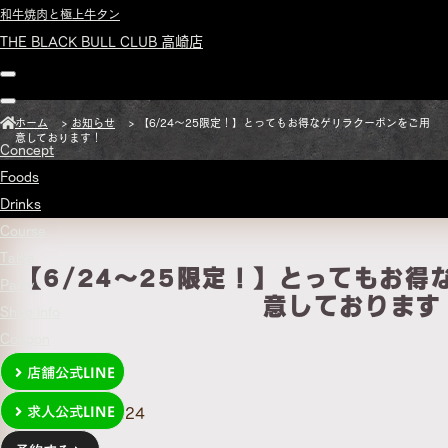
和牛焼肉と極上牛タン
THE BLACK BULL CLUB 高崎店
ホーム
>
お知らせ
>
【6/24～25限定！】とってもお得なゲリラクーポンをご用
意しております！
Concept
Foods
Drinks
Course
Table
【6/24～25限定！】とってもお
Party
意しております
Shop info
Coupon
店舗公式LINE
求人公式LINE
2025.06.24